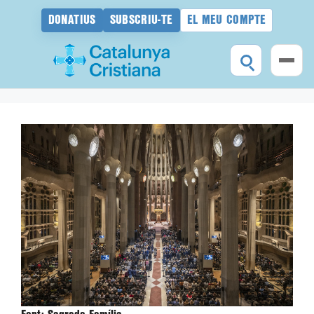
DONATIUS
SUBSCRIU-TE
EL MEU COMPTE
Vés
al
contingut