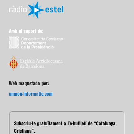
Amb el suport de:
Web maquetada per:
unmon-informatic.com
Subscriu-te gratuïtament a l’e-butlletí de “Catalunya
Cristiana”.