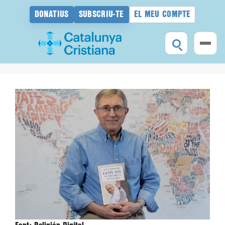
DONATIUS
SUBSCRIU-TE
EL MEU COMPTE
Vés
al
contingut