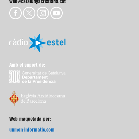
web@catalunyacristiana.cat
Amb el suport de:
Web maquetada per:
unmon-informatic.com