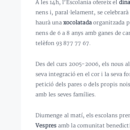
A les 14h, l’Escolania ofereix el
din
nens i, paral·lelament, se celebrar
haurà una
xocolatada
organitzada pe
nens de 6 a 8 anys amb ganes de can
telèfon 93 877 77 67.
Des del curs 2005-2006, els nous a
seva integració en el cor i la seva 
petició dels pares o dels propis noi
amb les seves famílies.
Diumenge al matí, els escolans pre
Vespres
amb la comunitat benedicti