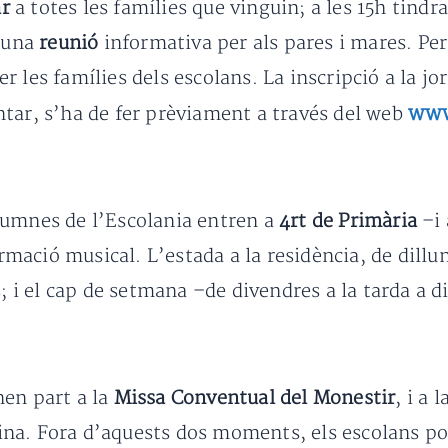
ar
a totes les famílies que vinguin; a les 15h tindr
à una
reunió
informativa per als pares i mares. Per 
r les famílies dels escolans. La inscripció a la jo
www
tar, s’ha de fer prèviament a través del web
lumnes de l’Escolania entren a
4rt de Primària
–i 
formació musical. L’estada a la residència, de dill
s; i el cap de setmana –de divendres a la tarda a 
nen part a la
Missa Conventual del Monestir
, i a 
na. Fora d’aquests dos moments, els escolans pode