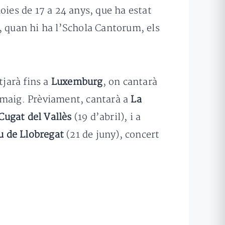
oies de 17 a 24 anys, que ha estat
, quan hi ha l’Schola Cantorum, els
tjarà fins a
Luxemburg
, on cantarà
 maig. Prèviament, cantarà a
La
Cugat del Vallès
(19 d’abril), i a
u de Llobregat
(21 de juny), concert