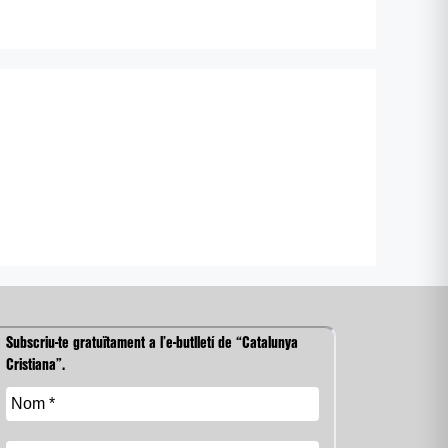
Subscriu-te gratuïtament a l’e-butlletí de “Catalunya
Cristiana”.