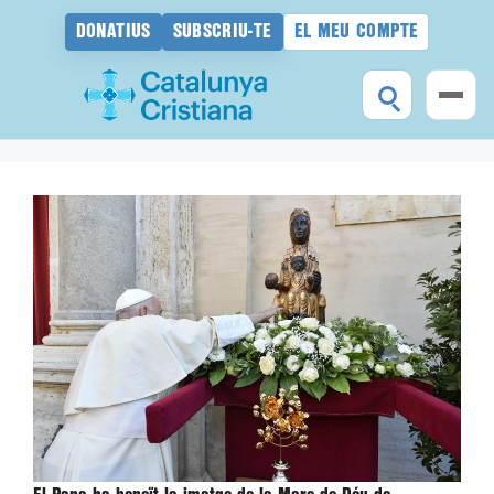
DONATIUS
SUBSCRIU-TE
EL MEU COMPTE
Vés
al
contingut