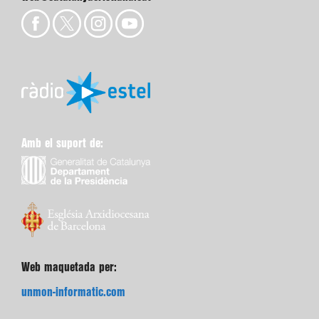
Amb el suport de:
Web maquetada per:
unmon-informatic.com