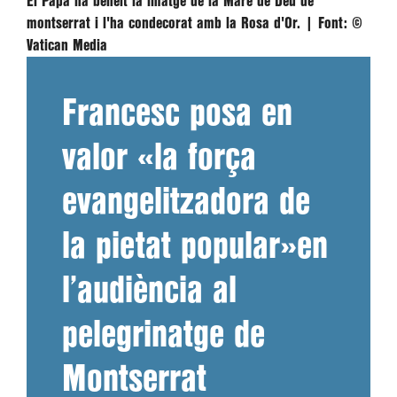
El Papa ha beneït la imatge de la Mare de Déu de
montserrat i l'ha condecorat amb la Rosa d'Or. |
Font:
©️
Vatican Media
Francesc posa en
valor «la força
evangelitzadora de
la pietat popular»en
l’audiència al
pelegrinatge de
Montserrat