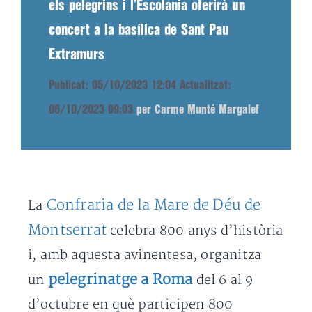
els pelegrins i l’Escolania oferirà un
concert a la basílica de Sant Pau
Extramurs
Publicat: 05/10/2023 12:04
Actualitzat:
06/10/2023 09:03
per Carme Munté Margalef
Confraria de la Mare de Déu de
La
Montserrat
celebra 800 anys d’història
i, amb aquesta avinentesa, organitza
pelegrinatge a Roma
un
del 6 al 9
d’octubre en què participen 800