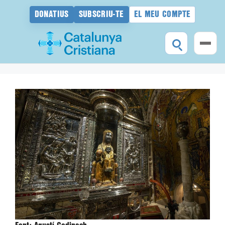
DONATIUS
SUBSCRIU-TE
EL MEU COMPTE
Vés
al
contingut