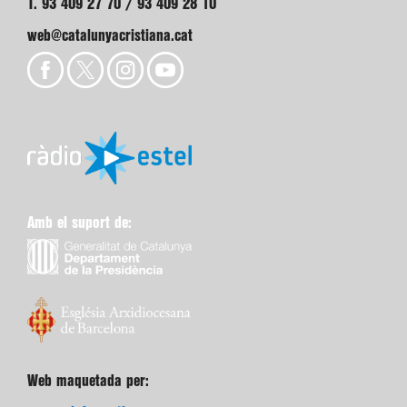
T. 93 409 27 70 / 93 409 28 10
web@catalunyacristiana.cat
Amb el suport de:
Web maquetada per: