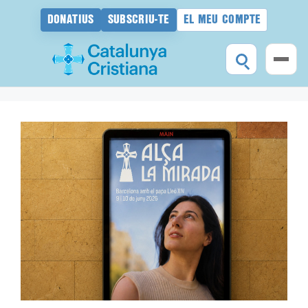
DONATIUS
SUBSCRIU-TE
EL MEU COMPTE
Vés
al
contingut