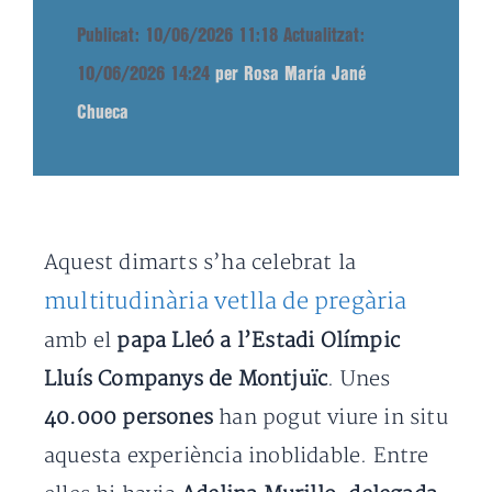
Publicat: 10/06/2026 11:18
Actualitzat:
10/06/2026 14:24
per Rosa María Jané
Chueca
Aquest dimarts s’ha celebrat la
multitudinària vetlla de pregària
amb el
papa Lleó a l’Estadi Olímpic
Lluís Companys de Montjuïc
. Unes
40.000 persones
han pogut viure in situ
aquesta experiència inoblidable. Entre