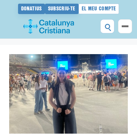
DONATIUS
SUBSCRIU-TE
EL MEU COMPTE
Vés
al
contingut