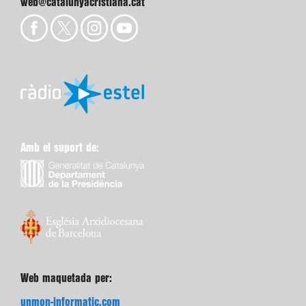
web@catalunyacristiana.cat
Amb el suport de:
Web maquetada per:
unmon-informatic.com