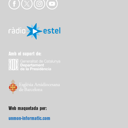
Amb el suport de:
Web maquetada per:
unmon-informatic.com