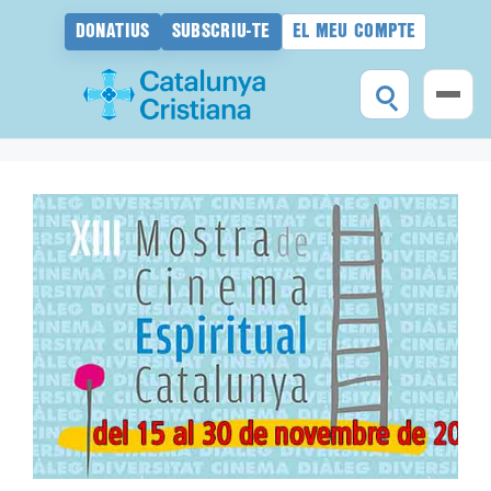
DONATIUS
SUBSCRIU-TE
EL MEU COMPTE
Vés
al
contingut