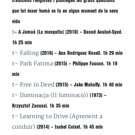
tradicions religioses i plantegen les grans qüestions
que tot ésser humà es fa en algun moment de la seva
vida
t
– A Jamaâ (La mesquita)
(2010) – Daoud Aoulad-Syad.
1h 25 min
t
– Falling
(2016) – Ana Rodríguez Rosell. 1h 29 min
t
– Park Fatima
(2015)
–
Philippe Faucon. 1h 19
min
t
– Free in Deed
(2015)
– Jake Mahaffy. 1h 40 min
t
– Iluminacja (Il·luminació)
(1973) –
Krzysztof Zanussi. 1h 35 min
t
– Learning to Drive (Aprenent a
conduir)
(2014)
– Isabel Coixet. 1h 45 min