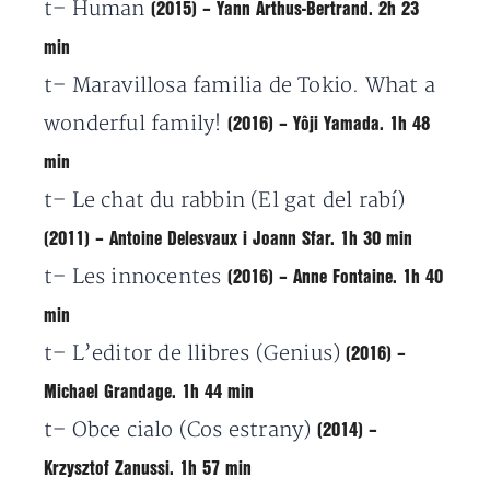
t
– Human
(2015) – Yann Arthus-Bertrand. 2h 23
min
t
– Maravillosa familia de Tokio. What a
wonderful family!
(2016) – Yôji Yamada. 1h 48
min
t
– Le chat du rabbin (El gat del rabí)
(2011) – Antoine Delesvaux i Joann Sfar. 1h 30 min
t
– Les innocentes
(2016) – Anne Fontaine. 1h 40
min
t
– L’editor de llibres (Genius)
(2016) –
Michael Grandage. 1h 44 min
t
– Obce cialo (Cos estrany)
(2014) –
Krzysztof Zanussi. 1h 57 min