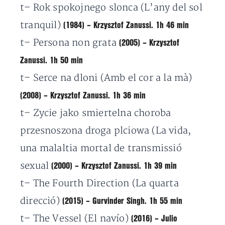
t
– Rok spokojnego slonca (L’any del sol
tranquil)
(1984) – Krzysztof Zanussi. 1h 46 min
t
– Persona non grata
(2005) – Krzysztof
Zanussi. 1h 50 min
t
– Serce na dloni (Amb el cor a la mà)
(2008) – Krzysztof Zanussi. 1h 36 min
t
– Zycie jako smiertelna choroba
przesnoszona droga plciowa (La vida,
una malaltia mortal de transmissió
sexual
(2000) – Krzysztof Zanussi. 1h 39 min
t
– The Fourth Direction (La quarta
direcció)
(2015) – Gurvinder Singh. 1h 55 min
t
– The Vessel (El navío)
(2016) – Julio