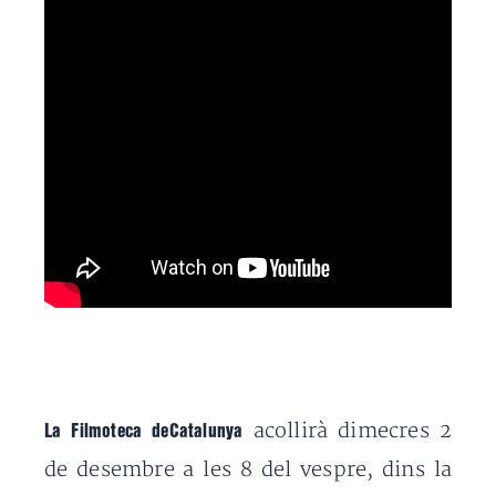
acollirà dimecres 2
La Filmoteca deCatalunya
de desembre a les 8 del vespre, dins la