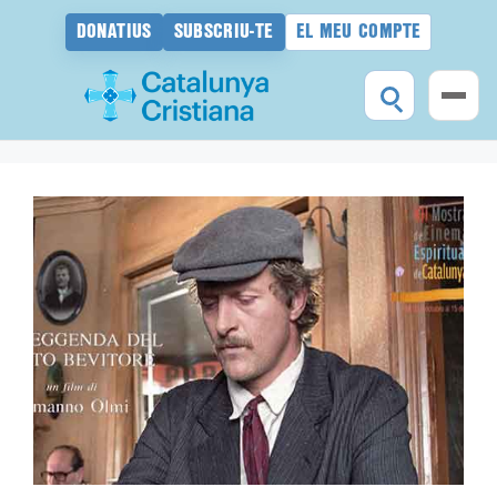
DONATIUS
SUBSCRIU-TE
EL MEU COMPTE
Vés
al
contingut