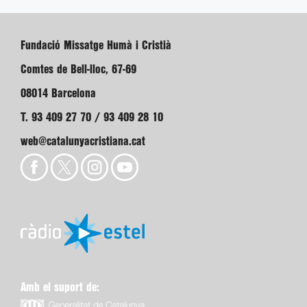
Fundació Missatge Humà i Cristià
Comtes de Bell-lloc, 67-69
08014 Barcelona
T. 93 409 27 70 / 93 409 28 10
web@catalunyacristiana.cat
Amb el suport de: