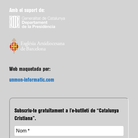
Amb el suport de:
Web maquetada per:
unmon-informatic.com
Subscriu-te gratuïtament a l’e-butlletí de “Catalunya
Cristiana”.