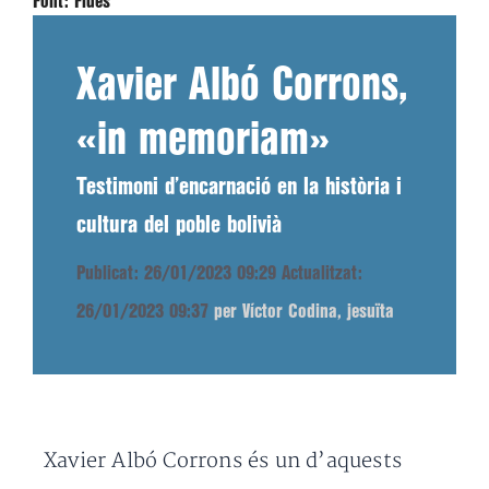
Font:
Fides
Xavier Albó Corrons,
«in memoriam»
Testimoni d’encarnació en la història i
cultura del poble bolivià
Publicat: 26/01/2023 09:29
Actualitzat:
26/01/2023 09:37
per Víctor Codina, jesuïta
Xavier Albó Corrons és un d’aquests