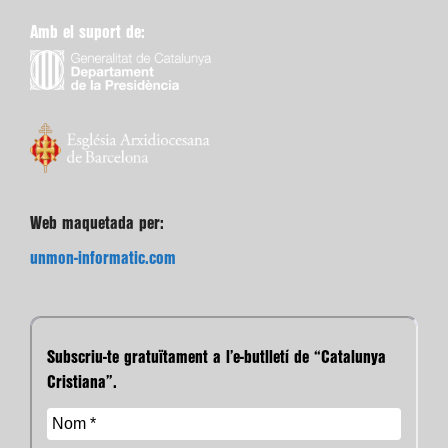
Amb el suport de:
Web maquetada per:
unmon-informatic.com
Subscriu-te gratuïtament a l’e-butlletí de “Catalunya
Cristiana”.