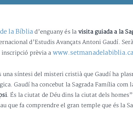
e la Bíblia
d’enguany és la
visita guiada a la S
ternacional d’Estudis Avançats Antoni Gaudí. Ser
www.setmanadelabiblia.ca
l inscripció prèvia a
s una síntesi del misteri cristià que Gaudí ha pl
ògica. Gaudí ha concebut la Sagrada Família com 
psi
. És la ciutat de Déu dins la ciutat dels homes”
clau que fa comprendre el gran temple que és la S