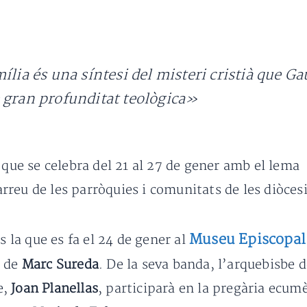
ília és una síntesi del misteri cristià que G
 gran profunditat teològica»
 que se celebra del 21 al 27 de gener amb el lema
s arreu de les parròquies i comunitats de les diòces
Museu Episcopal 
s la que es fa el 24 de gener al
c de
Marc Sureda
. De la seva banda, l’arquebisbe 
e,
Joan Planellas
, participarà en la pregària ecum