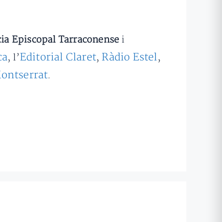
ia Episcopal Tarraconense
i
ca
Editorial Claret
Ràdio Estel
, l’
,
,
Montserrat
.