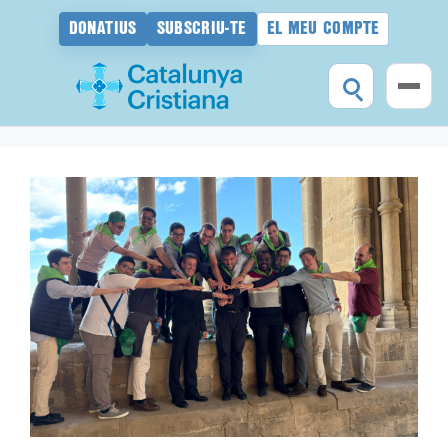
DONATIUS
SUBSCRIU-TE
EL MEU COMPTE
Vés
al
contingut