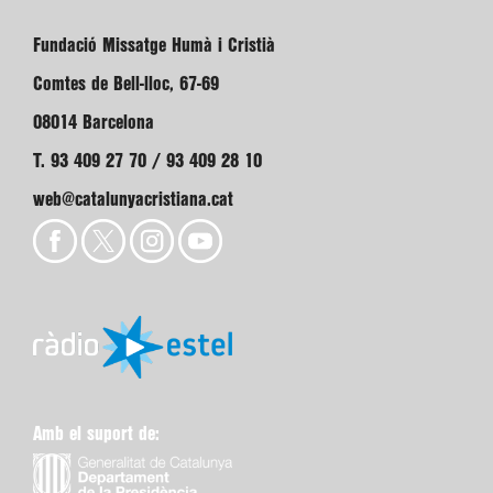
Fundació Missatge Humà i Cristià
Comtes de Bell-lloc, 67-69
08014 Barcelona
T. 93 409 27 70 / 93 409 28 10
web@catalunyacristiana.cat
Amb el suport de: