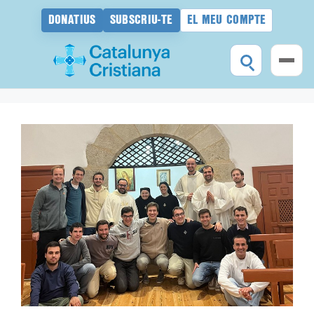
DONATIUS
SUBSCRIU-TE
EL MEU COMPTE
Vés
al
contingut