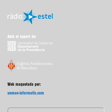
Amb el suport de:
Web maquetada per:
unmon-informatic.com