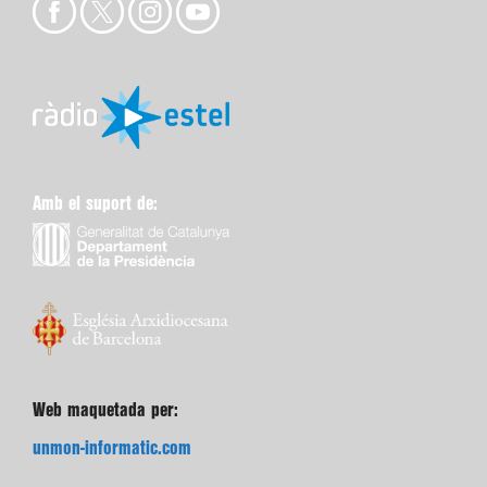
Amb el suport de:
Web maquetada per:
unmon-informatic.com