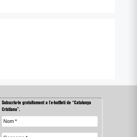
Subscriu-te gratuïtament a l’e-butlletí de “Catalunya
Cristiana”.