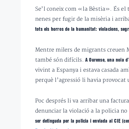
Se’l coneix com «la Bèstia». És el 
nenes per fugir de la misèria i arri
tots els horros de la humanitat: violacions, seg
Mentre milers de migrants creuen Mè
també són difícils.
A Ourense, una noia d
vivint a Espanya i estava casada am
perquè l’agressió li havia provocat
Poc després li va arribar una factu
denunciar la violació a la policia n
ser detinguda per la policia i enviada al CIE (c