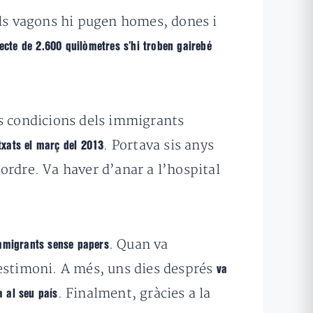
els vagons hi pugen homes, dones i
ajecte de 2.600 quilòmetres s’hi troben gairebé
es condicions dels immigrants
. Portava sis anys
txats el març del 2013
ordre. Va haver d’anar a l’hospital
. Quan va
 immigrants sense papers
 testimoni. A més, uns dies després
va
. Finalment, gràcies a la
a al seu país