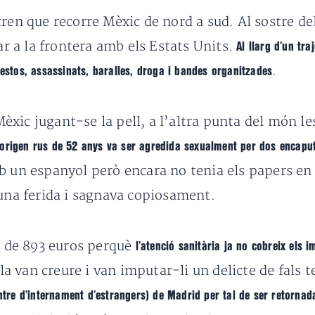
tren que recorre Mèxic de nord a sud. Al sostre d
bar a la frontera amb els Estats Units.
Al llarg d’un tr
.
restos, assassinats, baralles, droga i bandes organitzades
xic jugant-se la pell, a l’altra punta del món l
’origen rus de 52 anys va ser agredida sexualment per dos encapu
b un espanyol però encara no tenia els papers en 
 una ferida i sagnava copiosament.
ra de 893 euros perquè
l’atenció sanitària ja no cobreix els
o la van creure i van imputar-li un delicte de fals
entre d’internament d’estrangers) de Madrid per tal de ser retornad