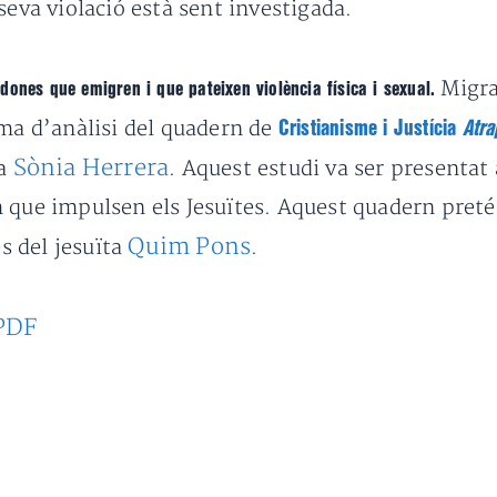
a seva violació està sent investigada.
Migra
dones que emigren i que pateixen violència física i sexual.
ema d’anàlisi del quadern de
Cristianisme i Justícia
Atra
Sònia Herrera
ta
. Aquest estudi va ser presentat 
 que impulsen els Jesuïtes. Aquest quadern preté
Quim Pons
s del jesuïta
.
PDF