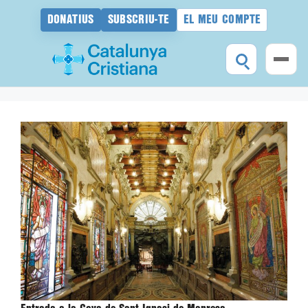
DONATIUS
SUBSCRIU-TE
EL MEU COMPTE
Vés
al
contingut