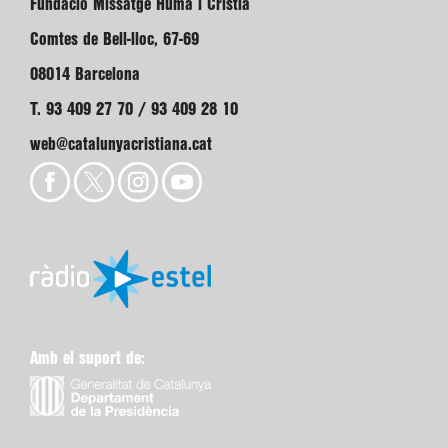
Fundació Missatge Humà i Cristià
Comtes de Bell-lloc, 67-69
08014 Barcelona
T. 93 409 27 70 / 93 409 28 10
web@catalunyacristiana.cat
Amb el suport de: