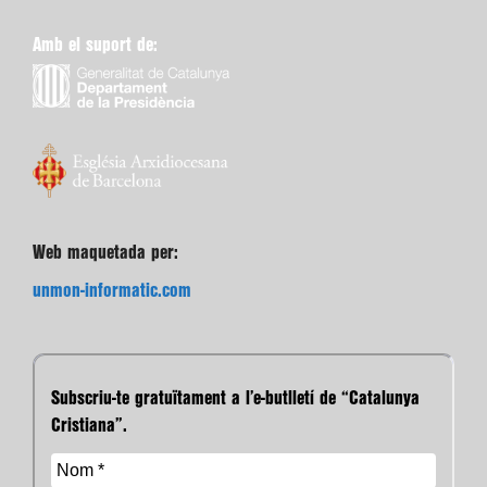
Amb el suport de:
Web maquetada per:
unmon-informatic.com
Subscriu-te gratuïtament a l’e-butlletí de “Catalunya
Cristiana”.