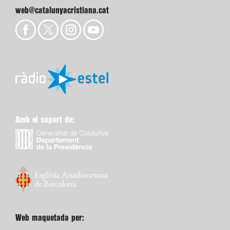
web@catalunyacristiana.cat
Amb el suport de:
Web maquetada per: