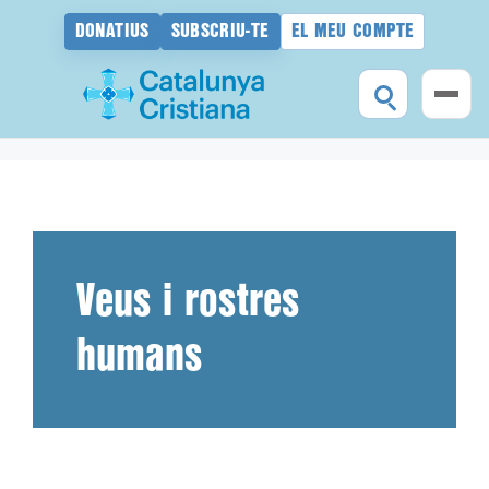
DONATIUS
SUBSCRIU-TE
EL MEU COMPTE
Vés
al
contingut
Veus i rostres
humans