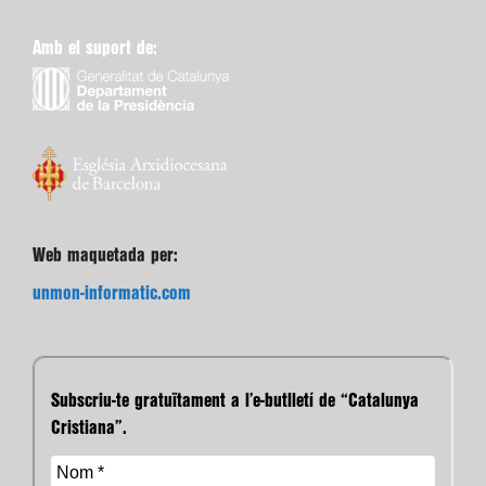
Amb el suport de:
Web maquetada per:
unmon-informatic.com
Subscriu-te gratuïtament a l’e-butlletí de “Catalunya
Cristiana”.