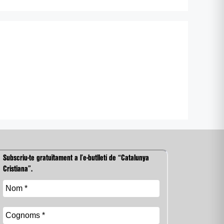
Subscriu-te gratuïtament a l’e-butlletí de “Catalunya
Cristiana”.