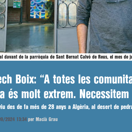
l davant de la parròquia de Sant Bernat Calvó de Reus, el mes de j
h Boix: “A totes les comunitat
ria és molt extrem. Necessitem
viu des de fa més de 28 anys a Algèria, al desert de ped
/09/2024 13:34
per Macià Grau