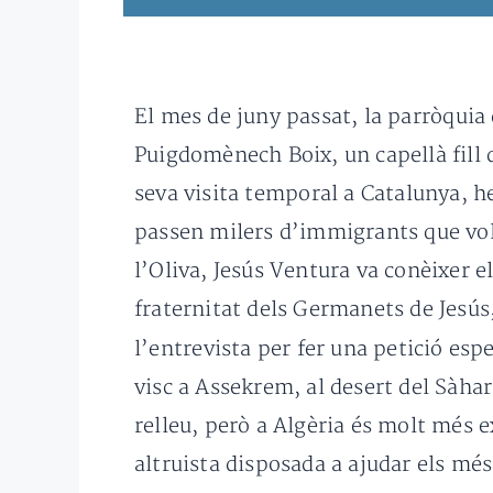
El mes de juny passat, la parròquia
Puigdomènech Boix, un capellà fill 
seva visita temporal a Catalunya, h
passen milers d’immigrants que vole
l’Oliva, Jesús Ventura va conèixer e
fraternitat dels Germanets de Jesús,
l’entrevista per fer una petició esp
visc a Assekrem, al desert del Sàhar
relleu, però a Algèria és molt més 
altruista disposada a ajudar els més