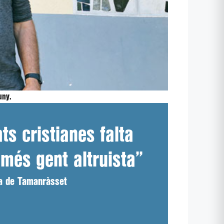
uny.
s cristianes falta
 més gent altruista”
ra de Tamanràsset