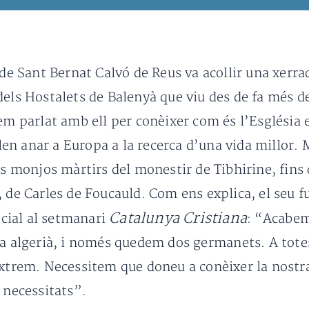
 de Sant Bernat Calvó de Reus va acollir una xerr
dels Hostalets de Balenyà que viu des de fa més de
em parlat amb ell per conèixer com és l’Església 
n anar a Europa a la recerca d’una vida millor. 
ls monjos màrtirs del monestir de Tibhirine, fins 
 de Carles de Foucauld. Com ens explica, el seu fu
Catalunya Cristiana
ecial al setmanari
: “Acabe
a algerià, i només quedem dos germanets. A totes
extrem. Necessitem que doneu a conèixer la nostr
 necessitats”.