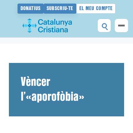
DONATIUS
SUBSCRIU-TE
EL MEU COMPTE
Vés
al
contingut
Vèncer
l’«aporofòbia»