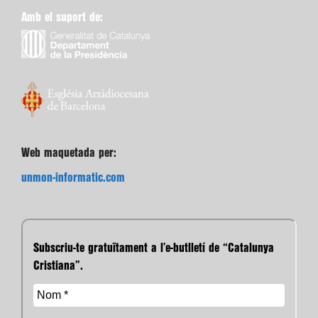
Amb el suport de:
Web maquetada per:
unmon-informatic.com
Subscriu-te gratuïtament a l’e-butlletí de “Catalunya
Cristiana”.