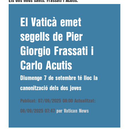
Els dos nous sants: Frassati i Acutis.
El Vaticà emet
segells de Pier
Giorgio Frassati i
Carlo Acutis
Diumenge 7 de setembre té lloc la
canonització dels dos joves
Publicat: 07/09/2025 08:00
Actualitzat:
08/09/2025 07:47
per Vatican News