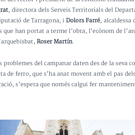
rat
, directora dels Serveis Territorials del Depar
Diputació de Tarragona; i
Dolors Farré
, alcaldessa
ls que han portat a terme l’obra, l’ecònom de l’a
l’arquebisbat,
Roser Martín
.
s problemes del campanar daten des de la seva con
 feta de ferro, que s’ha anat movent amb el pas de
ració, s’espera que només calgui fer manteniment