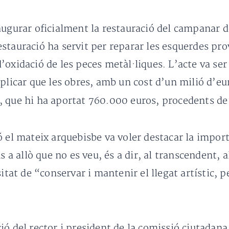
ugurar oficialment la restauració del campanar de
stauració ha servit per reparar les esquerdes prov
oxidació de les peces metàl·liques. L’acte va ser
xplicar que les obres, amb un cost d’un milió d’eu
, que hi ha aportat 760.000 euros, procedents de 
 el mateix arquebisbe va voler destacar la importà
s a allò que no es veu, és a dir, al transcendent,
itat de “conservar i mantenir el llegat artístic, p
ó del rector i president de la comissió ciutadana