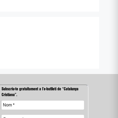
Subscriu-te gratuïtament a l’e-butlletí de “Catalunya
Cristiana”.