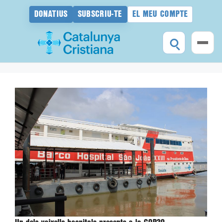
DONATIUS
SUBSCRIU-TE
EL MEU COMPTE
Vés
al
contingut