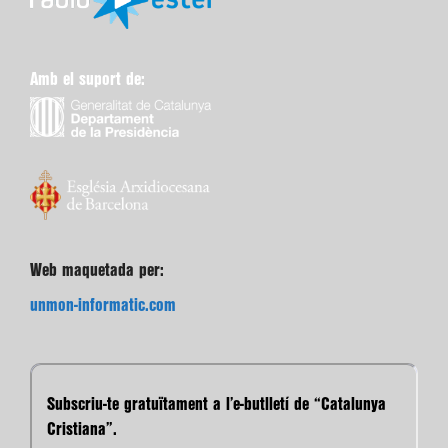
Amb el suport de:
Web maquetada per:
unmon-informatic.com
Subscriu-te gratuïtament a l’e-butlletí de “Catalunya
Cristiana”.