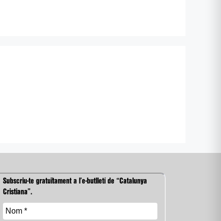
Subscriu-te gratuïtament a l’e-butlletí de “Catalunya
Cristiana”.