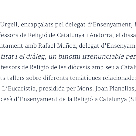
’Urgell, encapçalats pel delegat d’Ensenyament, 
fessors de Religió de Catalunya i Andorra, el dissa
juntament amb Rafael Muñoz, delegat d’Ensenyame
titat i el diàleg, un binomi irrenunciable pe
essors de Religió de les diòcesis amb seu a Cata
its tallers sobre diferents temàtiques relacionad
 L’Eucaristia, presidida per Mons. Joan Planellas
ocesà d’Ensenyament de la Religió a Catalunya (SIE