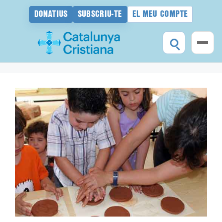
DONATIUS
SUBSCRIU-TE
EL MEU COMPTE
Vés
al
contingut