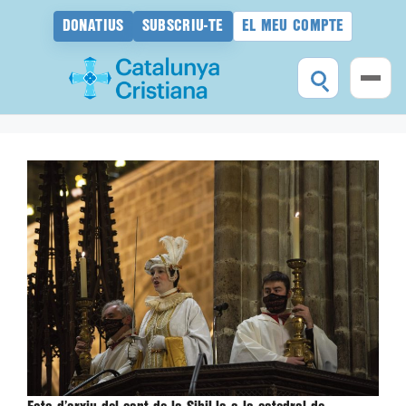
DONATIUS
SUBSCRIU-TE
EL MEU COMPTE
Vés
al
contingut