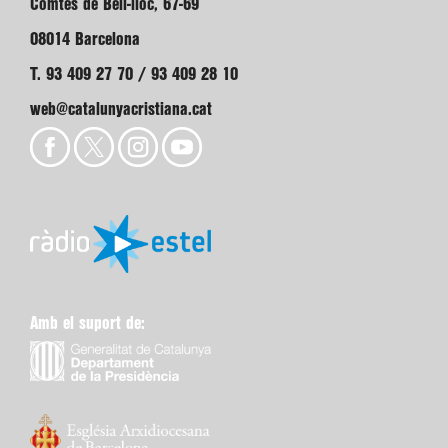
Comtes de Bell-lloc, 67-69
08014 Barcelona
T. 93 409 27 70 / 93 409 28 10
web@catalunyacristiana.cat
Amb el suport de: