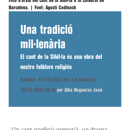
Foto d’arxiu del cant de la Sibil·la a la catedral de
Barcelona. |
Font:
Agustí Codinach
Una tradició
mil·lenària
El cant de la Sibil·la és una obra del
nostre folklore religiós
Publicat: 19/12/2022 09:13
Actualitzat:
19/12/2022 09:16
per Alba Nogueras Jané
Un cant profètic gregorià, un drama