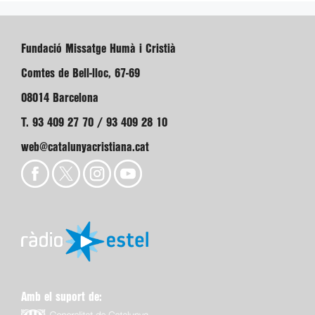
Fundació Missatge Humà i Cristià
Comtes de Bell-lloc, 67-69
08014 Barcelona
T. 93 409 27 70 / 93 409 28 10
web@catalunyacristiana.cat
Amb el suport de: