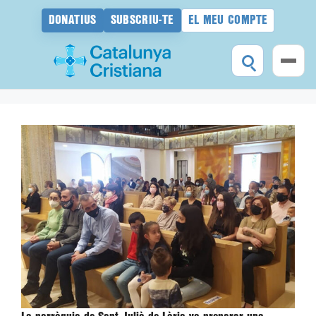
DONATIUS
SUBSCRIU-TE
EL MEU COMPTE
Vés
al
contingut