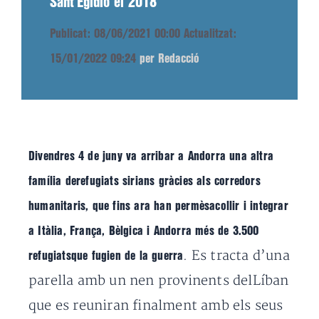
Sant’Egidio el 2018
Publicat: 08/06/2021 00:00
Actualitzat:
15/01/2022 09:24
per Redacció
Divendres 4 de juny va arribar a Andorra una altra
família derefugiats sirians gràcies als corredors
humanitaris, que fins ara han permèsacollir i integrar
a Itàlia, França, Bèlgica i Andorra més de 3.500
. Es tracta d’una
refugiatsque fugien de la guerra
parella amb un nen provinents delLíban
que es reuniran finalment amb els seus