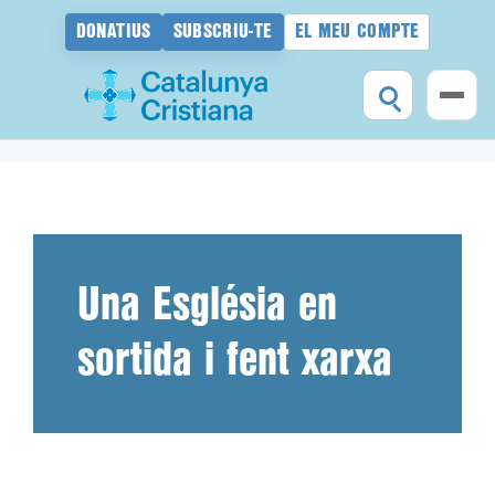
DONATIUS
SUBSCRIU-TE
EL MEU COMPTE
Vés
al
contingut
Una Església en
sortida i fent xarxa