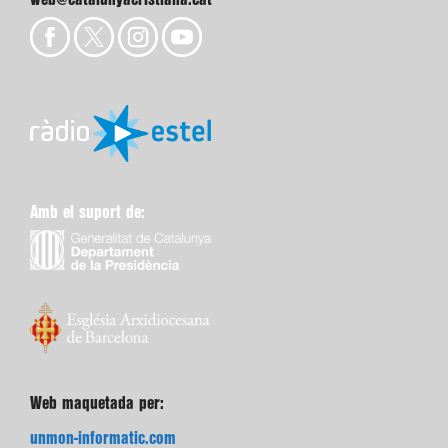
Amb el suport de:
Web maquetada per:
unmon-informatic.com