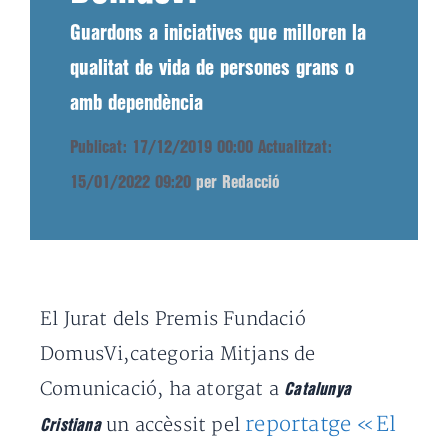
Guardons a iniciatives que milloren la
qualitat de vida de persones grans o
amb dependència
Publicat: 17/12/2019 00:00
Actualitzat:
15/01/2022 09:20
per Redacció
El Jurat dels Premis Fundació
DomusVi,categoria Mitjans de
Comunicació, ha atorgat a
Catalunya
reportatge «El
un accèssit pel
Cristiana