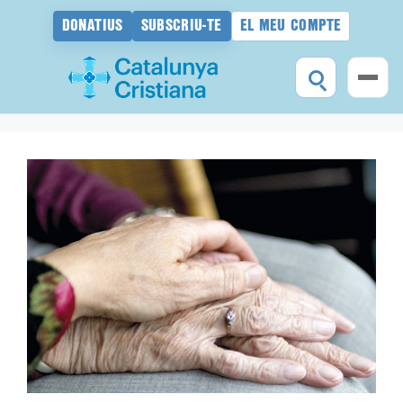
DONATIUS
SUBSCRIU-TE
EL MEU COMPTE
Vés
al
contingut