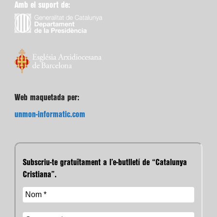
Amb el suport de:
Web maquetada per:
unmon-informatic.com
Subscriu-te gratuïtament a l’e-butlletí de “Catalunya
Cristiana”.