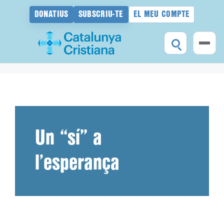
DONATIUS
SUBSCRIU-TE
EL MEU COMPTE
Vés
al
contingut
Un “sí” a
l’esperança