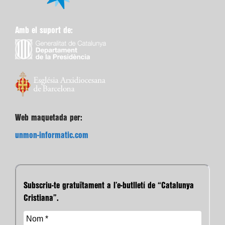
Amb el suport de:
Web maquetada per:
unmon-informatic.com
Subscriu-te gratuïtament a l’e-butlletí de “Catalunya
Cristiana”.