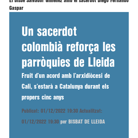
El bisbe Salvador Giménez amb el sacerdot Diego Fernando
Gaspar
Un sacerdot
colombià reforça les
parròquies de Lleida
Fruit d’un acord amb l’arxidiòcesi de
Cali, s’estarà a Catalunya durant els
propers cinc anys
Publicat: 01/12/2022 19:30
Actualitzat:
01/12/2022 19:30
per BISBAT DE LLEIDA