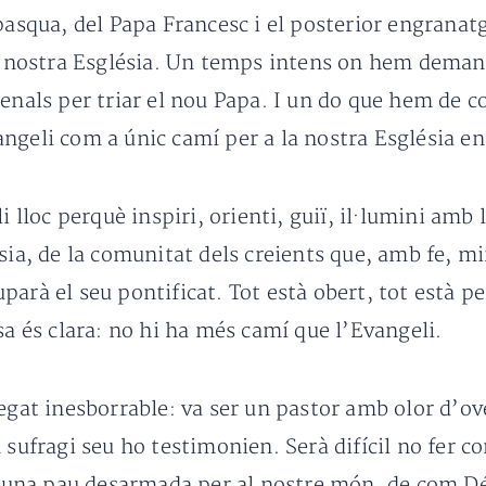
pasqua, del Papa Francesc i el posterior engranatg
la nostra Església. Un temps intens on hem demanat
enals per triar el nou Papa. I un do que hem de c
Evangeli com a únic camí per a la nostra Església e
i lloc perquè inspiri, orienti, guiï, il·lumini amb
sia, de la comunitat dels creients que, amb fe, m
arà el seu pontificat. Tot està obert, tot està pe
sa és clara: no hi ha més camí que l’Evangeli.
egat inesborrable: va ser un pastor amb olor d’ove
n sufragi seu ho testimonien. Serà difícil no fer
 d’una pau desarmada per al nostre món, de com D