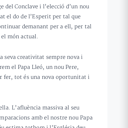
e del Conclave i l’elecció d’un nou
 el do de l’Esperit per tal que
ontinuar demanant per a ell, per tal
n el món actual.
 la seva creativitat sempre nova i
irem el Papa Lleó, un nou Pere,
r fer, tot és una nova oportunitat i
lla. L’afluència massiva al seu
 comparacions amb el nostre nou Papa
éu estima tothom i l’Església deu