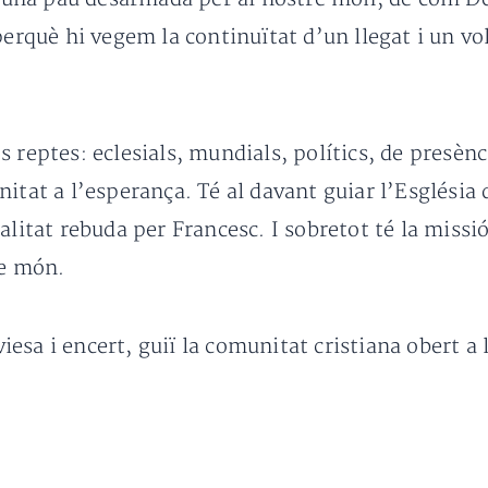
erquè hi vegem la continuïtat d’un llegat i un vole
 reptes: eclesials, mundials, polítics, de presènc
itat a l’esperança. Té al davant guiar l’Església 
alitat rebuda per Francesc. I sobretot té la missi
re món.
esa i encert, guiï la comunitat cristiana obert a