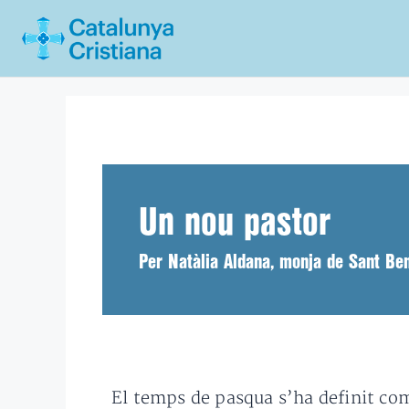
Vés
al
contingut
Un nou pastor
Per Natàlia Aldana, monja de Sant Be
El temps de pasqua s’ha definit com