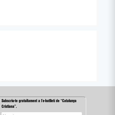
Subscriu-te gratuïtament a l’e-butlletí de “Catalunya
Cristiana”.