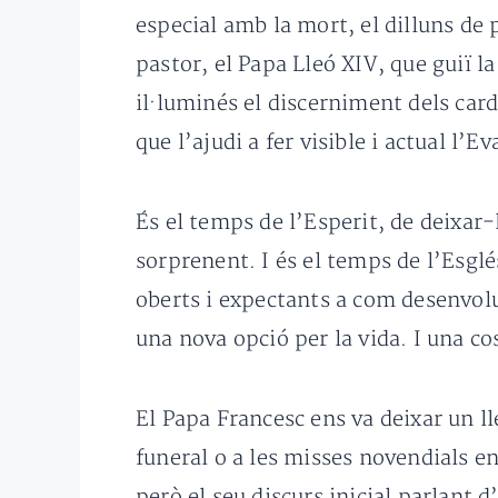
especial amb la mort, el dilluns de 
pastor, el Papa Lleó XIV, que guiï 
il·luminés el discerniment dels card
que l’ajudi a fer visible i actual l’
És el temps de l’Esperit, de deixar-l
sorprenent. I és el temps de l’Esglé
oberts i expectants a com desenvolup
una nova opció per la vida. I una co
El Papa Francesc ens va deixar un ll
funeral o a les misses novendials e
però el seu discurs inicial parlant