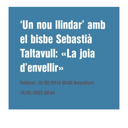
‘Un nou llindar’ amb
el bisbe Sebastià
Taltavull: «La joia
d’envellir»
Publicat: 15/02/2014 00:00
Actualitzat:
15/01/2022 09:04