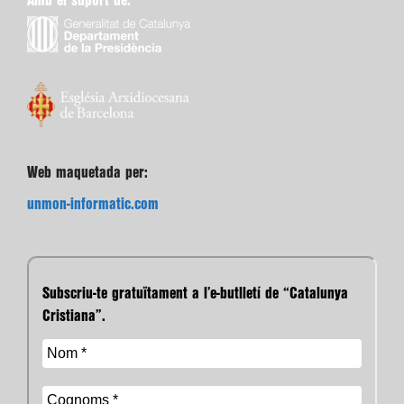
Amb el suport de:
Web maquetada per:
unmon-informatic.com
Subscriu-te gratuïtament a l’e-butlletí de “Catalunya
Cristiana”.