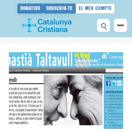
DONATIUS
SUBSCRIU-TE
EL MEU COMPTE
Vés
al
contingut