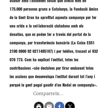
acabar amb l’aïllament social que afecta més de
175.000 persones grans a Catalunya, la Fundació Amics
de la Gent Gran ha aprofitat aquesta campanya per fer
una
crida a la col·laboració ciutadana amb els
donatius
, que es poden fer a través del portal de la
campanya, per transferència bancària (La Caixa ES51
2100 0900 92 0211405197) i per telèfon, trucant al 932
076 773. Com ha explicat l’entitat,
totes les
contribucions «són decisives per tirar endavant totes
les accions que desenvolupa l’entitat durant tot l’any i
perquè la gent pugui gaudir d’un Nadal en companyia
«.
Comparteix...