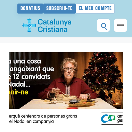
DONATIUS
SUBSCRIU-TE
EL MEU COMPTE
Vés
al
contingut