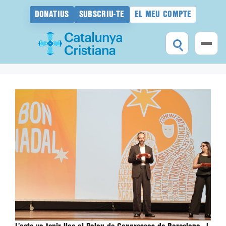
DONATIUS
SUBSCRIU-TE
EL MEU COMPTE
Vés
al
contingut