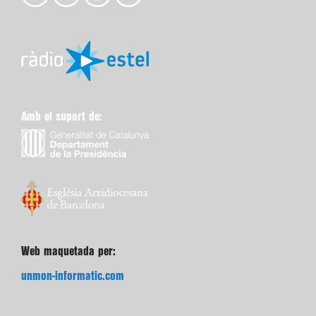
Amb el suport de:
Web maquetada per:
unmon-informatic.com