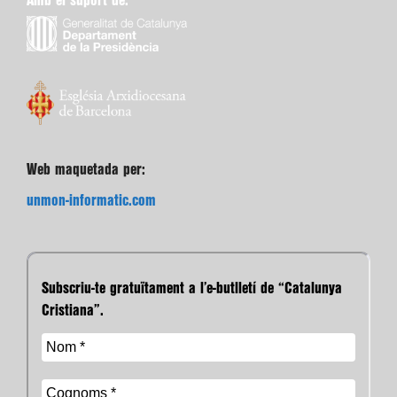
Amb el suport de:
Web maquetada per:
unmon-informatic.com
Subscriu-te gratuïtament a l’e-butlletí de “Catalunya
Cristiana”.