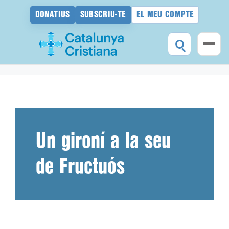
DONATIUS
SUBSCRIU-TE
EL MEU COMPTE
Vés
al
contingut
Un gironí a la seu
de Fructuós