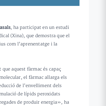
asals
, ha participat en un estudi
dical (Xina), que demostra que el
ius com l’aprenentatge i la
t que aquest fàrmac és capaç
olecular, el fàrmac allarga els
reducció de l’envelliment dels
mulació de lípids peroxidats
arregades de produir energia», ha