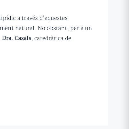
ipídic a través d’aquestes
iment natural. No obstant, per a un
a
Dra. Casals
, catedràtica de