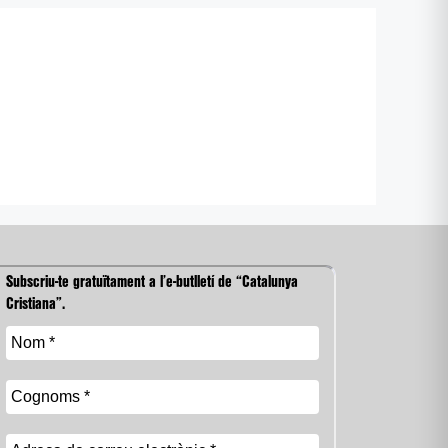
Subscriu-te gratuïtament a l’e-butlletí de “Catalunya
Cristiana”.