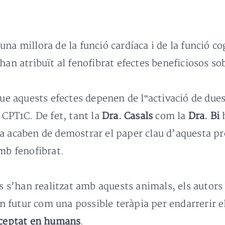
na millora de la funció cardíaca i de la funció co
han atribuït al fenofibrat efectes beneficiosos sob
que aquests efectes depenen de l‟activació de due
 CPT1C. De fet, tant la
Dra. Casals
com la
Dra. Bi
h
ra acaben de demostrar el paper clau d’aquesta p
amb fenofibrat.
gs s’han realitzat amb aquests animals, els autor
futur com una possible teràpia per endarrerir el 
eceptat en humans
.