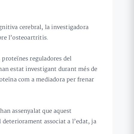
gnitiva cerebral, la investigadora
re l’osteoartritis.
s proteïnes reguladores del
an estat investigant durant més de
roteïna com a mediadora per frenar
s han assenyalat que aquest
deteriorament associat a l’edat, ja