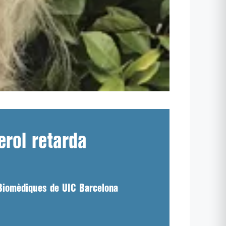
erol retarda
 Biomèdiques de UIC Barcelona