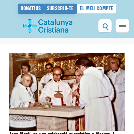
DONATIUS
SUBSCRIU-TE
EL MEU COMPTE
Vés
al
contingut