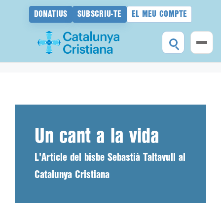
DONATIUS
SUBSCRIU-TE
EL MEU COMPTE
Vés
al
contingut
Un cant a la vida
L'Article del bisbe Sebastià Taltavull al
Catalunya Cristiana