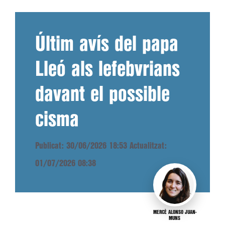
Últim avís del papa
Lleó als lefebvrians
davant el possible
cisma
Publicat: 30/06/2026 18:53
Actualitzat:
01/07/2026 08:38
MERCÈ ALONSO JUAN-
MUNS