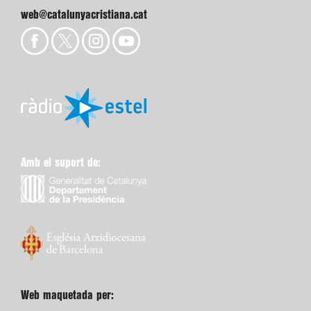
web@catalunyacristiana.cat
Amb el suport de:
Web maquetada per: