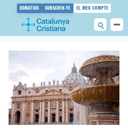
DONATIUS
SUBSCRIU-TE
EL MEU COMPTE
Vés
al
contingut