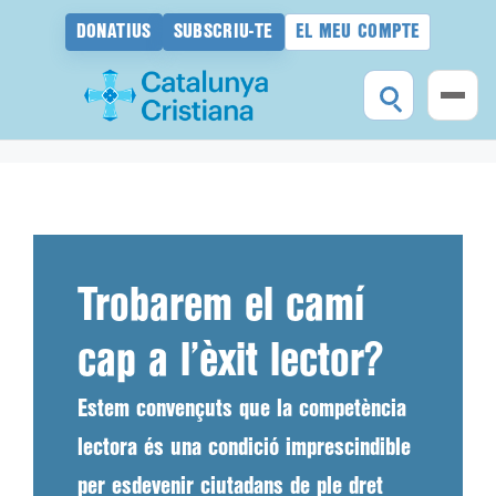
DONATIUS
SUBSCRIU-TE
EL MEU COMPTE
Vés
al
contingut
Trobarem el camí
cap a l’èxit lector?
Estem convençuts que la competència
lectora és una condició imprescindible
per esdevenir ciutadans de ple dret