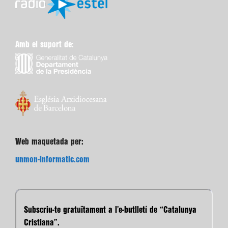
Amb el suport de:
Web maquetada per:
unmon-informatic.com
Subscriu-te gratuïtament a l’e-butlletí de “Catalunya
Cristiana”.