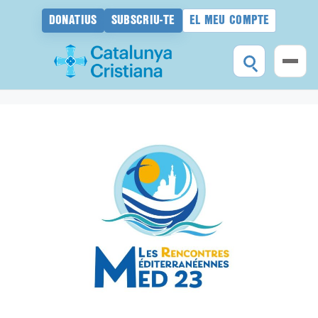
DONATIUS
SUBSCRIU-TE
EL MEU COMPTE
Vés
al
contingut