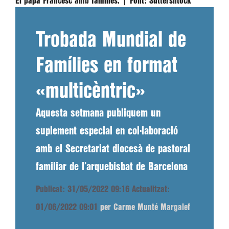
El papa Francesc amb famílies. |
Font:
Suttershtock
Trobada Mundial de
Famílies en format
«multicèntric»
Aquesta setmana publiquem un
suplement especial en col·laboració
amb el Secretariat diocesà de pastoral
familiar de l’arquebisbat de Barcelona
Publicat: 31/05/2022 09:16
Actualitzat:
01/06/2022 09:01
per Carme Munté Margalef