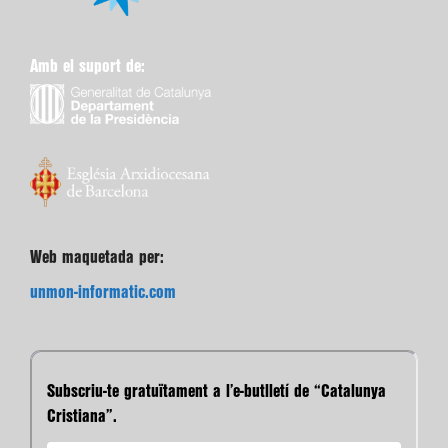
Amb el suport de:
Web maquetada per:
unmon-informatic.com
Subscriu-te gratuïtament a l’e-butlletí de “Catalunya
Cristiana”.