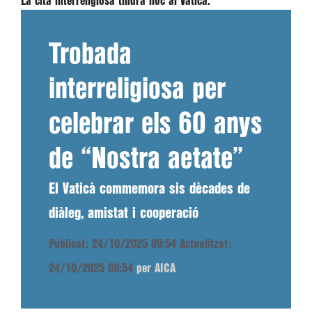
La cita interreligiosa tindrà lloc al Vaticà.
Trobada
interreligiosa per
celebrar els 60 anys
de “Nostra aetate”
El Vaticà commemora sis dècades de
diàleg, amistat i cooperació
Publicat: 24/10/2025 09:54
Actualitzat:
24/10/2025 09:54
per AICA