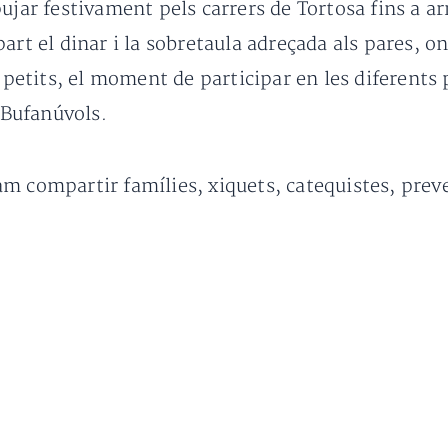
ujar festivament pels carrers de Tortosa fins a a
part el dinar i la sobretaula adreçada als pares
s petits, el moment de participar en les diferents
p Bufanúvols.
m compartir famílies, xiquets, catequistes, prever