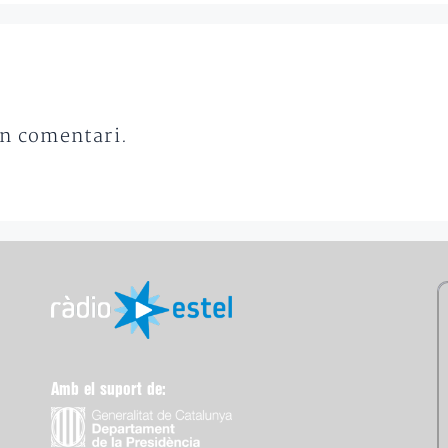
un comentari.
Amb el suport de: