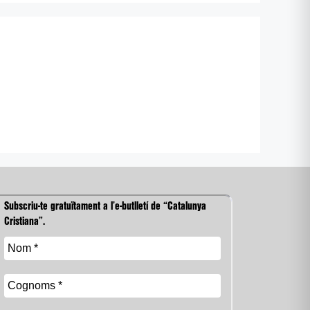
Subscriu-te gratuïtament a l’e-butlletí de “Catalunya
Cristiana”.