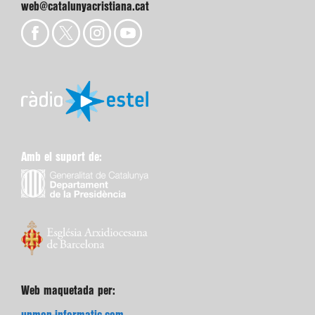
web@catalunyacristiana.cat
Amb el suport de:
Web maquetada per: