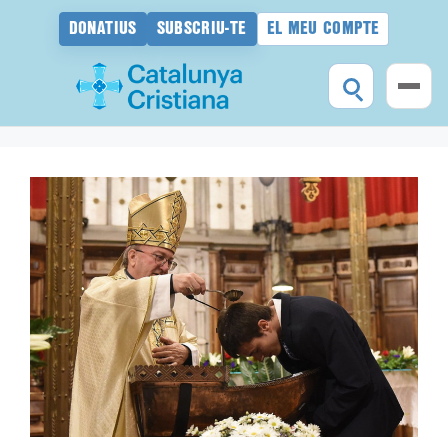
DONATIUS
SUBSCRIU-TE
EL MEU COMPTE
Vés
al
contingut