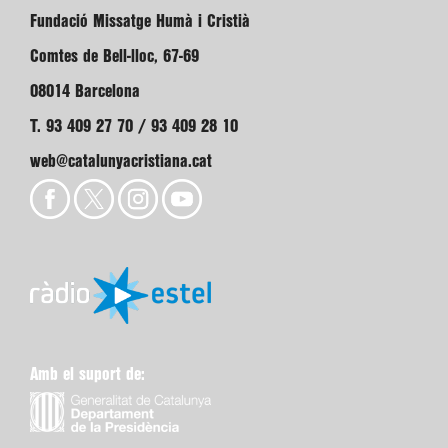
Fundació Missatge Humà i Cristià
Comtes de Bell-lloc, 67-69
08014 Barcelona
T. 93 409 27 70 / 93 409 28 10
web@catalunyacristiana.cat
Amb el suport de: